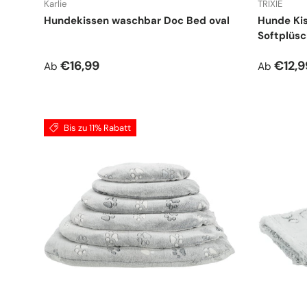
Karlie
TRIXIE
Hundekissen waschbar Doc Bed oval
Hunde Kis
Softplüsc
Normaler Preis
Normale
€16,99
€12,9
Ab
Ab
Bis zu 11% Rabatt