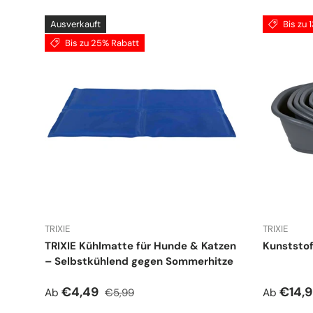
Ausverkauft
Bis zu 
Bis zu 25% Rabatt
TRIXIE
TRIXIE
TRIXIE Kühlmatte für Hunde & Katzen
Kunststof
– Selbstkühlend gegen Sommerhitze
Verkaufspreis
Normaler Preis
Normale
€4,49
€14,
Ab
€5,99
Ab