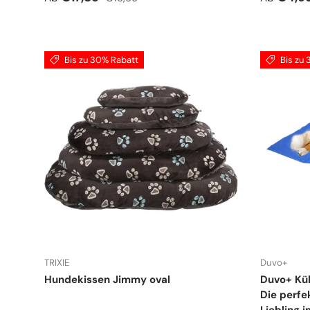
Bis zu 30% Rabatt
Bis zu
TRIXIE
Duvo+
Hundekissen Jimmy oval
Duvo+ Küh
Die perfe