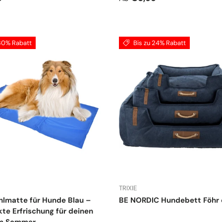
 30% Rabatt
Bis zu 24% Rabatt
TRIXIE
lmatte für Hunde Blau –
BE NORDIC Hundebett Föhr 
kte Erfrischung für deinen