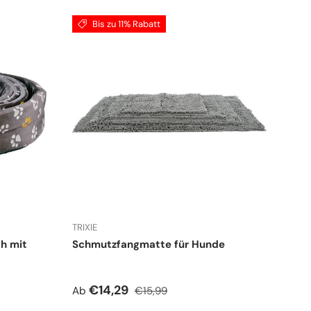
Bis zu 11% Rabatt
TRIXIE
h mit
Schmutzfangmatte für Hunde
Verkaufspreis
Normaler Preis
€14,29
Ab
€15,99