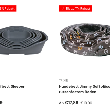
13% Rabatt
Bis zu 11% Rabatt
TRIXIE
fbett Sleeper
Hundebett Jimmy Softplüsc
rutschfestem Boden
r Preis
Verkaufspreis
Normaler Preis
99
€17,89
Ab
€19,99