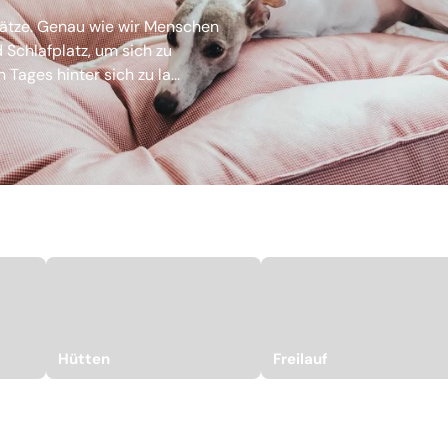
lätze. Genau wie wir Menschen
Schlafplatz, um sich zu
ges hinter sich zu la...
Hütten
Freilauf