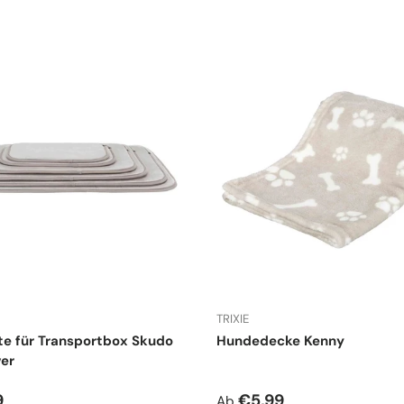
TRIXIE
e für Transportbox Skudo
Hundedecke Kenny
ver
r Preis
Normaler Preis
9
€5,99
Ab