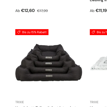
Liebling 
Verkaufspreis
Normaler Preis
Verkauf
€12,60
€11,1
Ab
€17,99
Ab
Bis zu 15% Rabatt
Bis zu 
TRIXIE
TRIXIE