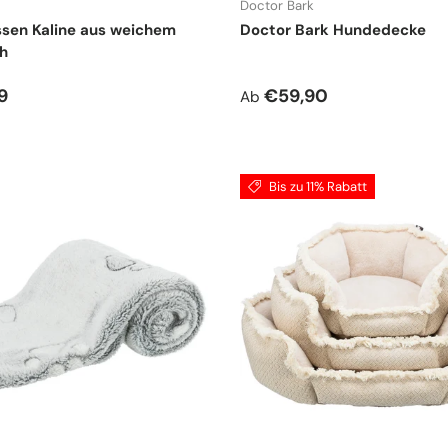
Doctor Bark
sen Kaline aus weichem
Doctor Bark Hundedecke
h
r Preis
Normaler Preis
9
€59,90
Ab
Bis zu 11% Rabatt