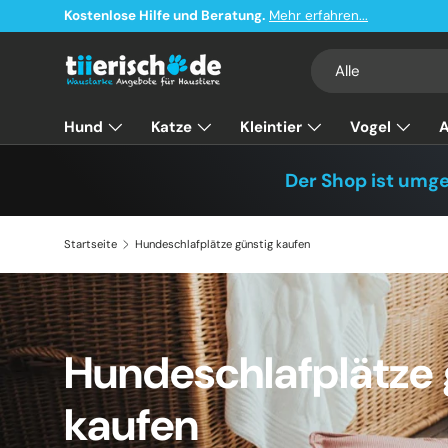
Kostenlose Hilfe und Beratung.
Mehr erfahren...
Direkt zum Inhalt
Suchen
Art
Alle
Hund
Katze
Kleintier
Vogel
A
Entdecken & Angebote
Der Shop ist umg
Startseite
Hundeschlafplätze günstig kaufen
Hundeschlafplätze 
kaufen