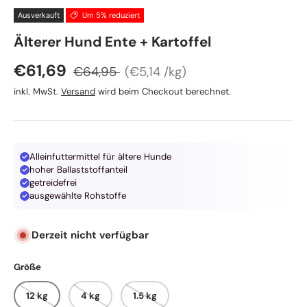
Ausverkauft
Um 5% reduziert
Christopherus
Älterer Hund Ente + Kartoffel
Normaler Preis
Grundpreis
Verkaufspreis
€61,69
€64,95
€5,14 /kg
inkl. MwSt.
Versand
wird beim Checkout berechnet.
Alleinfuttermittel für ältere Hunde
hoher Ballaststoffanteil
getreidefrei
ausgewählte Rohstoffe
Derzeit nicht verfügbar
Größe
12 kg
4 kg
1.5 kg