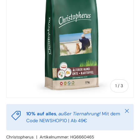
von
1
/
3
Schlie
10% auf alles
,
außer Tiernahrung!
Mit dem
Code NEWSHOP10 | Ab 49€
Christopherus
|
Artikelnummer:
HG6660465