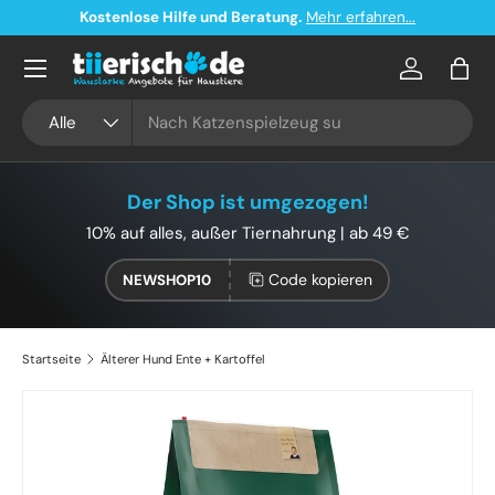
Kostenlose Hilfe und Beratung.
Mehr erfahren...
Direkt zum Inhalt
Konto
Eink
Suchen
Art
Alle
Der Shop ist umgezogen!
10% auf alles, außer Tiernahrung | ab 49 €
Code kopieren
NEWSHOP10
Startseite
Älterer Hund Ente + Kartoffel
Zu Produktinformationen springen