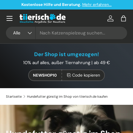
Kostenloser Versand ab 49€ in Deutschland
Direkt zum Inhalt
Konto
Eink
Suchen
Art
Alle
Der Shop ist umgezogen!
10% auf alles, außer Tiernahrung | ab 49 €
Code kopieren
NEWSHOP10
Startseite
Hundefutter günstig im Shop von tiierisch.de kaufen