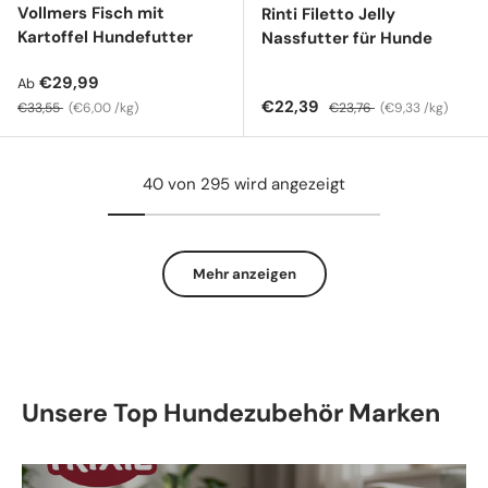
Vollmers Fisch mit
Rinti Filetto Jelly
Kartoffel Hundefutter
Nassfutter für Hunde
Verkaufspreis
€29,99
Ab
Normaler Preis
Grundpreis
Verkaufspreis
Normaler Preis
Grundpreis
€22,39
€33,55
€6,00 /kg
€23,76
€9,33 /kg
40 von 295 wird angezeigt
Mehr anzeigen
Unsere Top Hundezubehör Marken