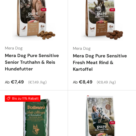
Mera Dog
Mera Dog
Mera Dog Pure Sensitive
Mera Dog Pure Sensitive
Senior Truthahn & Reis
Fresh Meat Rind &
Hundefutter
Kartoffel
Normaler Preis
Grundpreis
Normaler Preis
Grundpreis
€7,49
€8,49
Ab
Ab
€7,49 /kg
€8,49 /kg
Bis zu 11% Rabatt