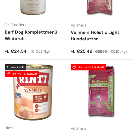
Dr. Clauders
Vollmers
Barf Dog Komplettmenü
Vollmers Holistic Light
Wildbret
Hundefutter
Normaler Preis
Grundpreis
Verkaufspreis
Normaler Preis
Grundpreis
€24,54
€25,49
Ab
Ab
€10,23 /kg
€28,50
€5,10 /kg
Ausverkauft
Bis zu 14% Rabatt
Bis zu 6% Rabatt
Rinti
Vollmers