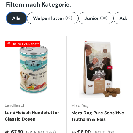
Filtern nach Kategorie:
Alle
Welpenfutter
Junior
Adult
(12)
(38)
Bis zu 15% Rabatt
Landfleisch
Mera Dog
LandFleisch Hundefutter
Mera Dog Pure Sensitive
Classic Dosen
Truthahn & Reis
Verkaufspreis
Normaler Preis
Grundpreis
Normaler Preis
Grundpreis
€7,59
€6,99
Ab
Ab
€8,94
€3,16 /kg
€6,99 /kg