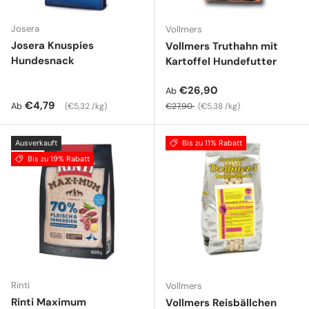
Josera
Vollmers
Josera Knuspies
Vollmers Truthahn mit
Hundesnack
Kartoffel Hundefutter
Verkaufspreis
€26,90
Ab
Normaler Preis
Grundpreis
Normaler Preis
Grundpreis
€4,79
Ab
€5,32 /kg
€27,90
€5,38 /kg
Ausverkauft
Bis zu 11% Rabatt
Bis zu 19% Rabatt
Rinti
Vollmers
Rinti Maximum
Vollmers Reisbällchen