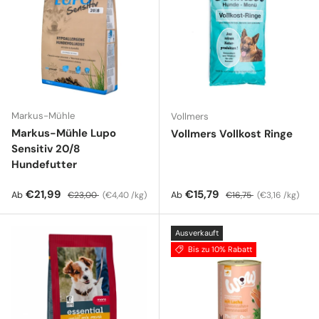
Markus-Mühle
Vollmers
Markus-Mühle Lupo
Vollmers Vollkost Ringe
Sensitiv 20/8
Hundefutter
Verkaufspreis
Normaler Preis
Grundpreis
Verkaufspreis
Normaler Preis
Grundpreis
€21,99
€15,79
Ab
Ab
€23,00
€4,40 /kg
€16,75
€3,16 /kg
Ausverkauft
Bis zu 10% Rabatt