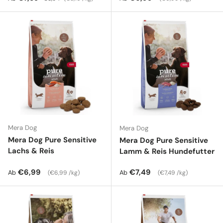
Mera Dog
Mera Dog
Mera Dog Pure Sensitive
Mera Dog Pure Sensitive
Lachs & Reis
Lamm & Reis Hundefutter
Normaler Preis
Grundpreis
Normaler Preis
Grundpreis
€6,99
€7,49
Ab
Ab
€6,99 /kg
€7,49 /kg