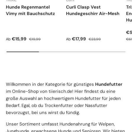
Hunde Regenmantel
Curli Clasp Vest
Tr
Vimy mit Bauchschutz
Hundegeschirr Air-Mesh
En
Hu
Ve
€5
Verkaufspreis
Normaler Preis
Verkaufspreis
Normaler Preis
Nor
€15,99
€17,99
Ab
Ab
€19,99
€23,99
€6
Willkommen in der Kategorie für günstiges
Hundefutter
im Online-Shop von tiierisch.de! Hier findest du eine
große Auswahl an hochwertigem Hundefutter für jeden
Bedarf. Egal, ob du Trockenfutter oder Nassfutter
bevorzugst, bei uns wirst du fündig.
Unser Sortiment umfasst Hundenahrung für Welpen,
Junghunde, erwachsene Hunde und Senioren. Wir bieten