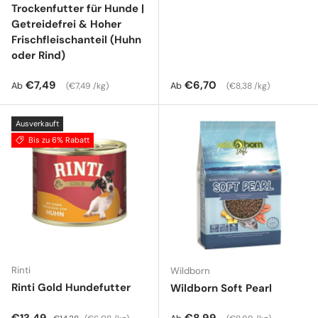
Trockenfutter für Hunde |
Getreidefrei & Hoher
Frischfleischanteil (Huhn
oder Rind)
Normaler Preis
Grundpreis
Normaler Preis
Grundpreis
€7,49
€6,70
Ab
Ab
€7,49 /kg
€8,38 /kg
Ausverkauft
Bis zu 6% Rabatt
Rinti
Wildborn
Rinti Gold Hundefutter
Wildborn Soft Pearl
Verkaufspreis
Normaler Preis
Grundpreis
Normaler Preis
Grundpreis