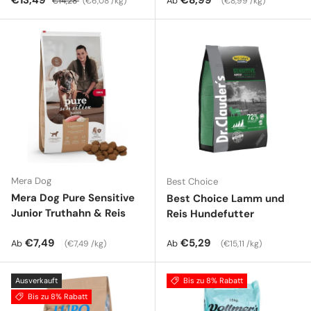
€13,49
€8,99
Ab
€14,28
€6,08 /kg
€8,99 /kg
Mera Dog
Best Choice
Mera Dog Pure Sensitive
Best Choice Lamm und
Junior Truthahn & Reis
Reis Hundefutter
Normaler Preis
Grundpreis
Normaler Preis
Grundpreis
€7,49
€5,29
Ab
Ab
€7,49 /kg
€15,11 /kg
Ausverkauft
Bis zu 8% Rabatt
Bis zu 8% Rabatt