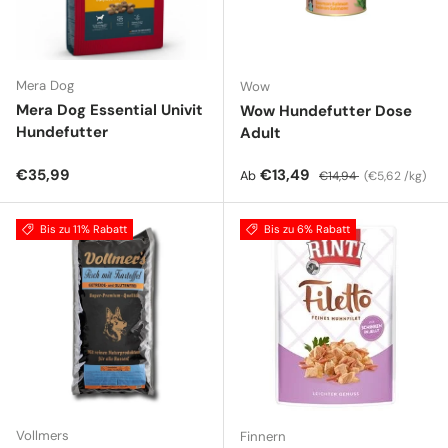
Mera Dog
Wow
Mera Dog Essential Univit
Wow Hundefutter Dose
Hundefutter
Adult
Normaler Preis
Verkaufspreis
Normaler Preis
Grundpreis
€35,99
€13,49
Ab
€14,94
€5,62 /kg
Bis zu 11% Rabatt
Bis zu 6% Rabatt
Vollmers
Finnern