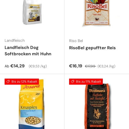
Landfleisch
Riso Bel
Landfleisch Dog
RisoBel gepuffter Reis
Softbrocken mit Huhn
Normaler Preis
Grundpreis
Verkaufspreis
Normaler Preis
Grundpreis
€14,29
€16,19
Ab
€9,53 /kg
€17,99
€3,24 /kg
Bis zu 12% Rabatt
Bis zu 11% Rabatt