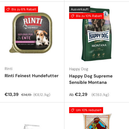
Bis zu 6% Rabatt
Ausverkauft
Bis zu 10% Rabatt
Rinti
Happy Dog
Rinti Feinest Hundefutter
Happy Dog Supreme
Sensible Montana
Verkaufspreis
Normaler Preis
Grundpreis
Normaler Preis
Grundpreis
€13,39
€2,29
Ab
€14,19
€8,12 /kg
€7,63 /kg
Um 10% reduziert