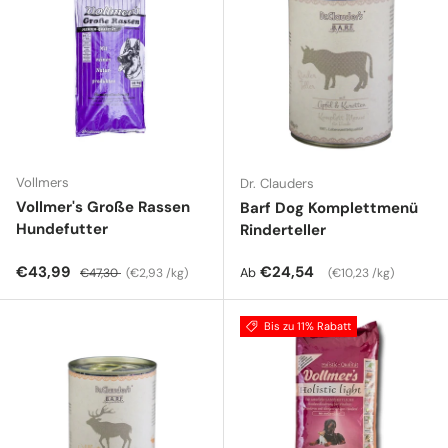
Vollmers
Dr. Clauders
Vollmer's Große Rassen
Barf Dog Komplettmenü
Hundefutter
Rinderteller
Verkaufspreis
Normaler Preis
Grundpreis
Normaler Preis
Grundpreis
€43,99
€24,54
Ab
€47,30
€2,93 /kg
€10,23 /kg
Bis zu 11% Rabatt