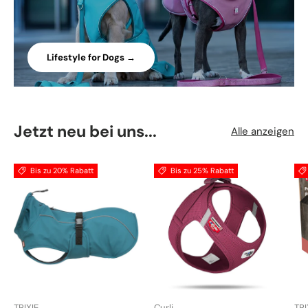
Lifestyle for Dogs →
Jetzt neu bei uns...
Alle anzeigen
Bis zu 20% Rabatt
Bis zu 25% Rabatt
TRIXIE
Curli
TRI