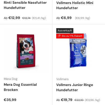
Rinti Sensible Nassfutter
Vollmers Holistic Mini
Hundefutter
Hundefutter
Verkaufspreis
Normaler Preis
Grundpreis
Normaler Preis
Grundpreis
€12,99
€6,99
Ab
Ab
€13,74
€5,41 /kg
€6,99 /kg
Ausverkauft
Bis zu 11% Rabatt
Mera Dog
Vollmers
Mera Dog Essential
Vollmers Junior Ringe
Brocken
Hundefutter
Normaler Preis
Verkaufspreis
Normaler Preis
Grundpreis
€35,99
€19,79
Ab
€22,10
€3,96 /kg