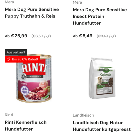
Mera
Mera
Mera Dog Pure Sensitive
Mera Dog Pure Sensitive
Puppy Truthahn & Reis
Insect Protein
Hundefutter
Normaler Preis
Grundpreis
Normaler Preis
Grundpreis
€25,99
€8,49
Ab
Ab
€6,50 /kg
€8,49 /kg
Ausverkauft
Bis zu 6% Rabatt
Rinti
Landfleisch
Rinti Kennerfleisch
Landfleisch Dog Natur
Hundefutter
Hundefutter kaltgepresst