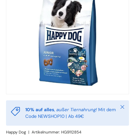
Schlie
10% auf alles
,
außer Tiernahrung!
Mit dem
Code NEWSHOP10 | Ab 49€
Happy Dog
|
Artikelnummer:
HG9112854