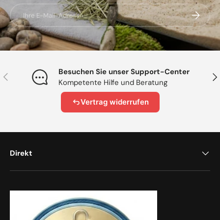
E-Mail
Abonnier
Besuchen Sie unser Support-Center
Vorherige
Näc
Kompetente Hilfe und Beratung
Vertrag widerrufen
Direkt