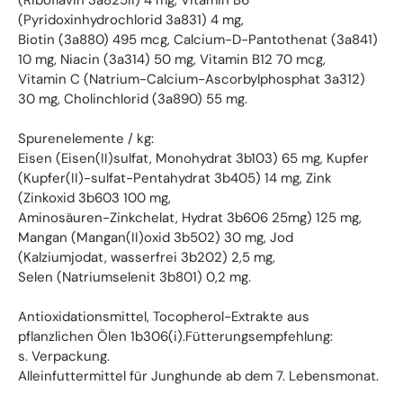
(Riboflavin 3a825ii) 4 mg, Vitamin B6
(Pyridoxinhydrochlorid 3a831) 4 mg,
Biotin (3a880) 495 mcg, Calcium-D-Pantothenat (3a841)
10 mg, Niacin (3a314) 50 mg, Vitamin B12 70 mcg,
Vitamin C (Natrium-Calcium-Ascorbylphosphat 3a312)
30 mg, Cholinchlorid (3a890) 55 mg.
Spurenelemente / kg:
Eisen (Eisen(II)sulfat, Monohydrat 3b103) 65 mg, Kupfer
(Kupfer(II)-sulfat-Pentahydrat 3b405) 14 mg, Zink
(Zinkoxid 3b603 100 mg,
Aminosäuren-Zinkchelat, Hydrat 3b606 25mg) 125 mg,
Mangan (Mangan(II)oxid 3b502) 30 mg, Jod
(Kalziumjodat, wasserfrei 3b202) 2,5 mg,
Selen (Natriumselenit 3b801) 0,2 mg.
Antioxidationsmittel, Tocopherol-Extrakte aus
pflanzlichen Ölen 1b306(i).Fütterungsempfehlung:
s. Verpackung.
Alleinfuttermittel für Junghunde ab dem 7. Lebensmonat.