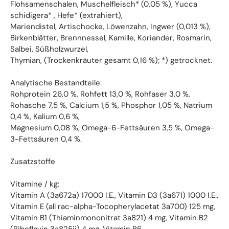
Flohsamenschalen, Muschelfleisch* (0,05 %), Yucca
schidigera* , Hefe* (extrahiert),
Mariendistel, Artischocke, Löwenzahn, Ingwer (0,013 %),
Birkenblätter, Brennnessel, Kamille, Koriander, Rosmarin,
Salbei, Süßholzwurzel,
Thymian, (Trockenkräuter gesamt 0,16 %); *) getrocknet.
Analytische Bestandteile:
Rohprotein 26,0 %, Rohfett 13,0 %, Rohfaser 3,0 %,
Rohasche 7,5 %, Calcium 1,5 %, Phosphor 1,05 %, Natrium
0,4 %, Kalium 0,6 %,
Magnesium 0,08 %, Omega-6-Fettsäuren 3,5 %, Omega-
3-Fettsäuren 0,4 %.
Zusatzstoffe
Vitamine / kg:
Vitamin A (3a672a) 17000 I.E., Vitamin D3 (3a671) 1000 I.E.,
Vitamin E (all rac-alpha-Tocopherylacetat 3a700) 125 mg,
Vitamin B1 (Thiaminmononitrat 3a821) 4 mg, Vitamin B2