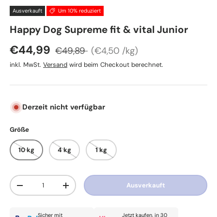
Ausverkauft
Um 10% reduziert
Happy Dog Supreme fit & vital Junior
Normaler Preis
Grundpreis
Verkaufspreis
€44,99
€49,89
€4,50 /kg
inkl. MwSt.
Versand
wird beim Checkout berechnet.
Derzeit nicht verfügbar
Größe
10 kg
4 kg
1 kg
Anzahl
Ausverkauft
Menge verringern
Menge erhöhen
Sicher mit
Jetzt kaufen, in 30