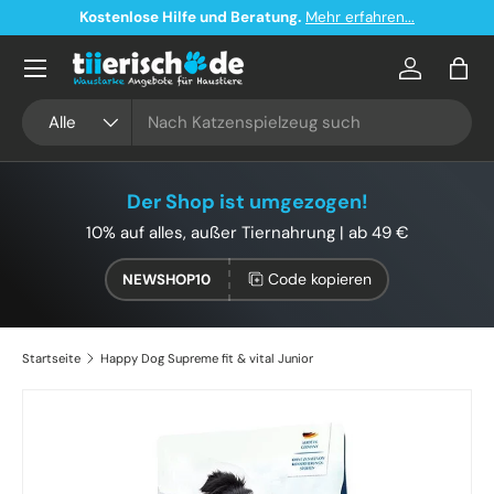
Kostenlose Hilfe und Beratung.
Mehr erfahren...
Direkt zum Inhalt
Konto
Eink
Suchen
Art
Alle
Der Shop ist umgezogen!
10% auf alles, außer Tiernahrung | ab 49 €
Code kopieren
NEWSHOP10
Startseite
Happy Dog Supreme fit & vital Junior
Zu Produktinformationen springen