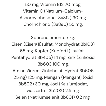
50 mg, Vitamin B12 70 mcg,
Vitamin C (Natrium-Calcium-
Ascorbylphosphat 3a312) 30 mg,
Cholinchlorid (3a890) 55 mg.
Spurenelemente / kg:
Eisen (Eisen(II)sulfat, Monohydrat 3b103)
65 mg, Kupfer (Kupfer(II)-sulfat-
Pentahydrat 3b405) 14 mg, Zink (Zinkoxid
3b603 100 mg,
Aminosäuren-Zinkchelat, Hydrat 3b606
25mg) 125 mg, Mangan (Mangan(II)oxid
3b502) 30 mg, Jod (Kalziumjodat,
wasserfrei 3b202) 2,5 mg,
Selen (Natriumselenit 3b801) 0,2 mg.