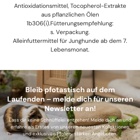
Antioxidationsmittel, Tocopherol-Extrakte
aus pflanzlichen Ölen
1b306(i).Fütterungsempfehlung:
s. Verpackung.
Alleinfuttermittel für Junghunde ab dem 7.
Lebensmonat.
Bleib pfotastisch auf dem
Laufenden – melde dich für unseren
Newsletter an!
Lass dir keine Schnüffelei entgehen! Melde dich an und
erfahre als Erstes von unseren neuesten Kollektionen
und exklusiven Pfoten-starken Angeboten.