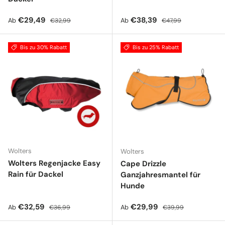
Verkaufspreis
Normaler Preis
Verkaufspreis
Normaler Preis
€29,49
€38,39
Ab
Ab
€32,99
€47,99
Bis zu 30% Rabatt
Bis zu 25% Rabatt
Wolters
Wolters
Wolters Regenjacke Easy
Cape Drizzle
Rain für Dackel
Ganzjahresmantel für
Hunde
Verkaufspreis
Normaler Preis
Verkaufspreis
Normaler Preis
€32,59
€29,99
Ab
Ab
€36,99
€39,99