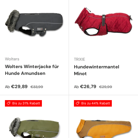
Wolters
TRIXIE
Wolters Winterjacke für
Hundewintermantel
Hunde Amundsen
Minot
Verkaufspreis
Normaler Preis
Verkaufspreis
Normaler Preis
€29,89
€26,79
Ab
Ab
€33,99
€29,99
Bis zu 31% Rabatt
Bis zu 44% Rabatt