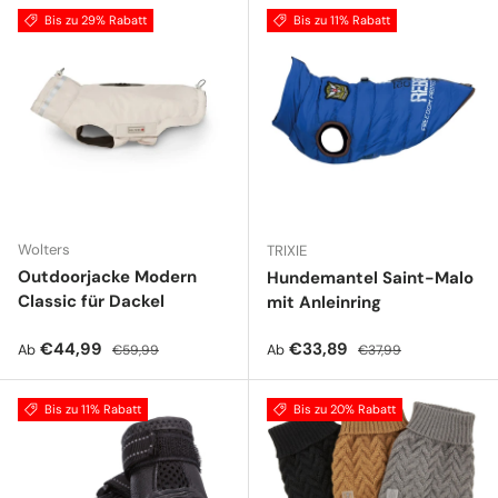
Bis zu 29% Rabatt
Bis zu 11% Rabatt
Wolters
TRIXIE
Outdoorjacke Modern
Hundemantel Saint-Malo
Classic für Dackel
mit Anleinring
Verkaufspreis
Normaler Preis
Verkaufspreis
Normaler Preis
€44,99
€33,89
Ab
Ab
€59,99
€37,99
Bis zu 11% Rabatt
Bis zu 20% Rabatt