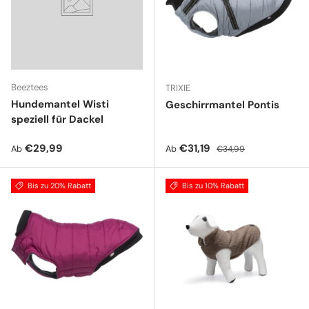
Beeztees
TRIXIE
Hundemantel Wisti
Geschirrmantel Pontis
speziell für Dackel
Normaler Preis
Verkaufspreis
Normaler Preis
€29,99
€31,19
Ab
Ab
€34,99
Bis zu 20% Rabatt
Bis zu 10% Rabatt