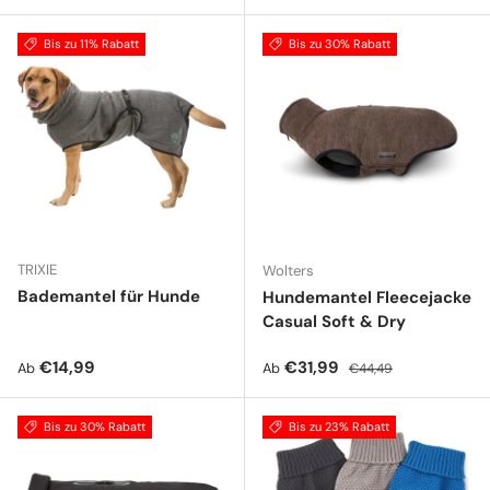
Bis zu 11% Rabatt
Bis zu 30% Rabatt
TRIXIE
Wolters
Bademantel für Hunde
Hundemantel Fleecejacke
Casual Soft & Dry
Normaler Preis
Verkaufspreis
Normaler Preis
€14,99
€31,99
Ab
Ab
€44,49
Bis zu 30% Rabatt
Bis zu 23% Rabatt