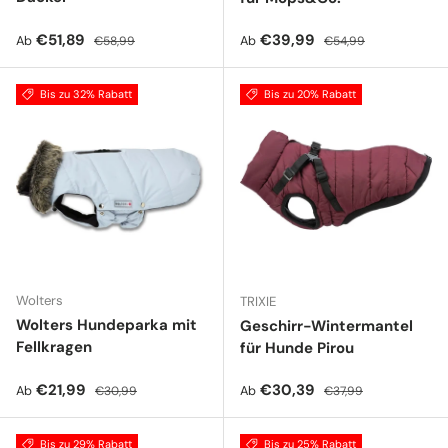
Verkaufspreis
Normaler Preis
Verkaufspreis
Normaler Preis
€51,89
€39,99
Ab
Ab
€58,99
€54,99
Bis zu 32% Rabatt
Bis zu 20% Rabatt
Wolters
TRIXIE
Wolters Hundeparka mit
Geschirr-Wintermantel
Fellkragen
für Hunde Pirou
Verkaufspreis
Normaler Preis
Verkaufspreis
Normaler Preis
€21,99
€30,39
Ab
Ab
€30,99
€37,99
Bis zu 29% Rabatt
Bis zu 25% Rabatt