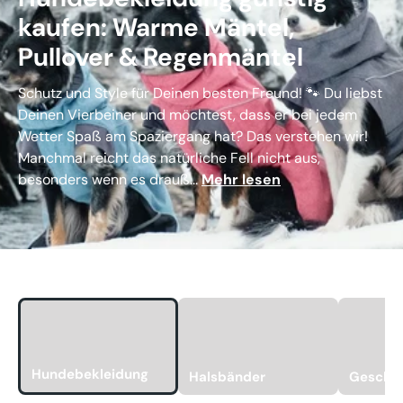
kaufen: Warme Mäntel,
Pullover & Regenmäntel
Schutz und Style für Deinen besten Freund! 🐾 Du liebst
Deinen Vierbeiner und möchtest, dass er bei jedem
Wetter Spaß am Spaziergang hat? Das verstehen wir!
Manchmal reicht das natürliche Fell nicht aus,
besonders wenn es drauß...
Mehr lesen
Hundebekleidung
Halsbänder
Geschir