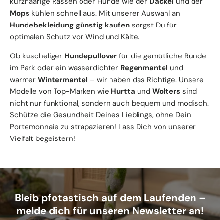
kurzhaarige Rassen oder Hunde wie der
Dackel
und der
Mops
kühlen schnell aus. Mit unserer Auswahl an
Hundebekleidung günstig kaufen
sorgst Du für
optimalen Schutz vor Wind und Kälte.
Ob kuscheliger
Hundepullover
für die gemütliche Runde
im Park oder ein wasserdichter
Regenmantel
und
warmer
Wintermantel
– wir haben das Richtige. Unsere
Modelle von Top-Marken wie
Hurtta
und
Wolters
sind
nicht nur funktional, sondern auch bequem und modisch.
Schütze die Gesundheit Deines Lieblings, ohne Dein
Portemonnaie zu strapazieren! Lass Dich von unserer
Vielfalt begeistern!
Bleib pfotastisch auf dem Laufenden –
melde dich für unseren Newsletter an!