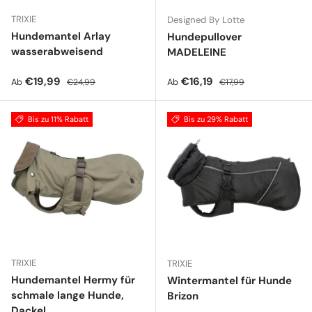
TRIXIE
Designed By Lotte
Hundemantel Arlay
Hundepullover
wasserabweisend
MADELEINE
Verkaufspreis
Normaler Preis
Verkaufspreis
Normaler Preis
€19,99
€16,19
Ab
Ab
€24,99
€17,99
Bis zu 11% Rabatt
Bis zu 29% Rabatt
TRIXIE
TRIXIE
Hundemantel Hermy für
Wintermantel für Hunde
schmale lange Hunde,
Brizon
Dackel