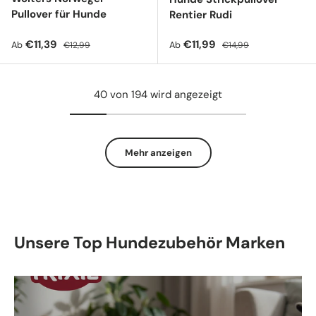
Pullover für Hunde
Rentier Rudi
Verkaufspreis
Normaler Preis
Verkaufspreis
Normaler Preis
€11,39
€11,99
Ab
Ab
€12,99
€14,99
40 von 194 wird angezeigt
Mehr anzeigen
Unsere Top Hundezubehör Marken