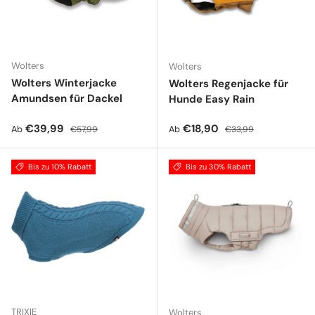
Wolters
Wolters
Wolters Winterjacke
Wolters Regenjacke für
Amundsen für Dackel
Hunde Easy Rain
Verkaufspreis
Normaler Preis
Verkaufspreis
Normaler Preis
€39,99
€18,90
Ab
Ab
€57,99
€33,99
Bis zu 10% Rabatt
Bis zu 30% Rabatt
TRIXIE
Wolters