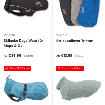
Wolters
Wolters
Skijacke Dogz Wear für
Strickpullover Tristan
Mops & Co.
Verkaufspreis
Normaler Preis
Verkaufspreis
Normaler Preis
€36,99
€13,59
Ab
Ab
€52,99
€15,99
Bis zu 11% Rabatt
Bis zu 11% Rabatt