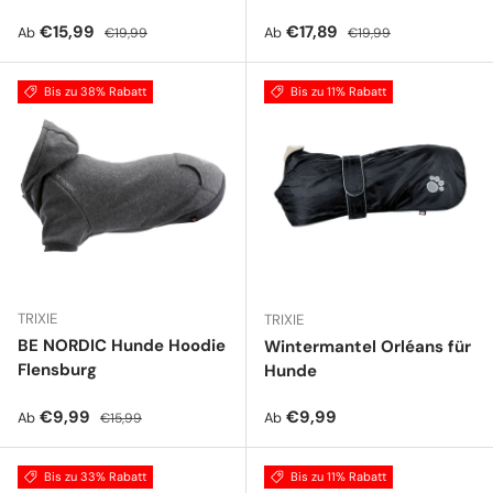
Verkaufspreis
Normaler Preis
Verkaufspreis
Normaler Preis
€15,99
€17,89
Ab
Ab
€19,99
€19,99
Bis zu 38% Rabatt
Bis zu 11% Rabatt
TRIXIE
TRIXIE
BE NORDIC Hunde Hoodie
Wintermantel Orléans für
Flensburg
Hunde
Verkaufspreis
Normaler Preis
Normaler Preis
€9,99
€9,99
Ab
Ab
€15,99
Bis zu 33% Rabatt
Bis zu 11% Rabatt