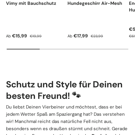
Vimy mit Bauchschutz
Hundegeschirr Air-Mesh
En
Hu
Ve
€5
Verkaufspreis
Normaler Preis
Verkaufspreis
Normaler Preis
Nor
€15,99
€17,99
Ab
Ab
€19,99
€23,99
€6
Schutz und Style für Deinen
besten Freund! 🐾
Du liebst Deinen Vierbeiner und möchtest, dass er bei
jedem Wetter Spaß am Spaziergang hat? Das verstehen
wir! Manchmal reicht das natürliche Fell nicht aus,
besonders wenn es draußen stürmt und schneit. Gerade