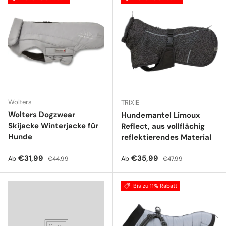
Wolters
TRIXIE
Wolters Dogzwear
Hundemantel Limoux
Skijacke Winterjacke für
Reflect, aus vollflächig
Hunde
reflektierendes Material
Verkaufspreis
Normaler Preis
Verkaufspreis
Normaler Preis
€31,99
€35,99
Ab
Ab
€44,99
€47,99
Bis zu 11% Rabatt