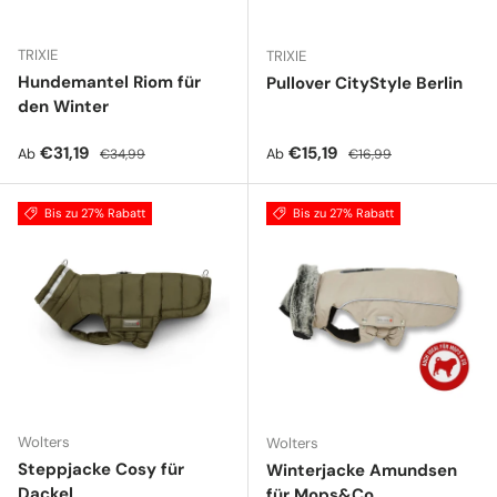
TRIXIE
TRIXIE
Hundemantel Riom für
Pullover CityStyle Berlin
den Winter
Verkaufspreis
Normaler Preis
Verkaufspreis
Normaler Preis
€31,19
€15,19
Ab
Ab
€34,99
€16,99
Bis zu 27% Rabatt
Bis zu 27% Rabatt
Wolters
Wolters
Steppjacke Cosy für
Winterjacke Amundsen
Dackel
für Mops&Co.