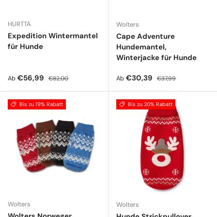
HURTTA
Wolters
Expedition Wintermantel
Cape Adventure
für Hunde
Hundemantel,
Winterjacke für Hunde
Verkaufspreis
Normaler Preis
Verkaufspreis
Normaler Preis
€56,99
€30,39
Ab
Ab
€82,00
€37,99
Bis zu 19% Rabatt
Bis zu 20% Rabatt
Wolters
Wolters
Wolters Norweger
Hunde Strickpullover