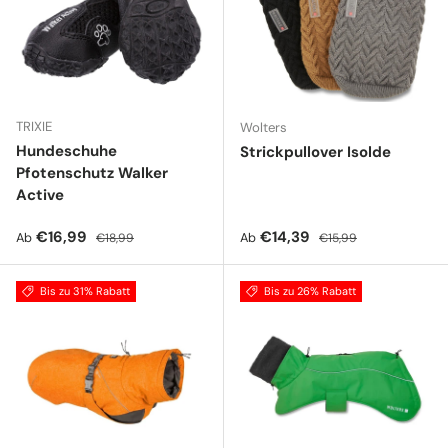
TRIXIE
Wolters
Hundeschuhe
Strickpullover Isolde
Pfotenschutz Walker
Active
Verkaufspreis
Normaler Preis
Verkaufspreis
Normaler Preis
€16,99
€14,39
Ab
Ab
€18,99
€15,99
Bis zu 31% Rabatt
Bis zu 26% Rabatt