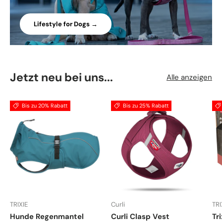
Lifestyle for Dogs →
Jetzt neu bei uns...
Alle anzeigen
Bis zu 20% Rabatt
Bis zu 25% Rabatt
TRIXIE
Curli
TRI
Hunde Regenmantel
Curli Clasp Vest
Tr