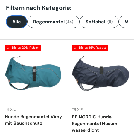
Filtern nach Kategorie:
Alle
Regenmantel
Softshell
Win
(44)
(5)
Bis zu 20% Rabatt
Bis zu 16% Rabatt
TRIXIE
TRIXIE
Hunde Regenmantel Vimy
BE NORDIC Hunde
mit Bauchschutz
Regenmantel Husum
wasserdicht