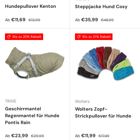
Hundepullover Kenton
Steppjacke Hund Cosy
Verkaufspreis
Normaler Preis
Verkaufspreis
Normaler Preis
€11,69
€35,99
Ab
Ab
€12,99
€48,99
Bis zu 20% Rabatt
Bis zu 31% Rabatt
TRIXIE
Wolters
Geschirrmantel
Wolters Zopf-
Regenmantel für Hunde
Strickpullover für Hunde
Pontis Rain
Verkaufspreis
Normaler Preis
Verkaufspreis
Normaler Preis
€23,99
€11,99
Ab
Ab
€29,99
€17,49