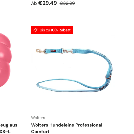
Verkaufspreis
Normaler Preis
€29,49
Ab
€32,99
Bis zu 10% Rabatt
Wolters
eug aus
Wolters Hundeleine Professional
 XS–L
Comfort