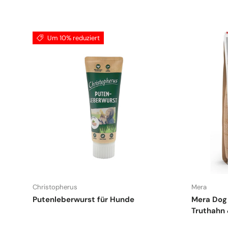
Um 10% reduziert
Christopherus
Mera
Putenleberwurst für Hunde
Mera Dog 
Truthahn 