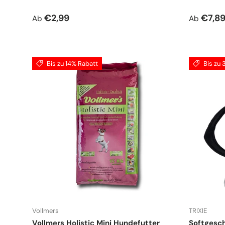
Normaler Preis
Verkauf
€2,99
€7,8
Ab
Ab
Bis zu 14% Rabatt
Bis zu
Vollmers
TRIXIE
Vollmers Holistic Mini Hundefutter
Softgesch