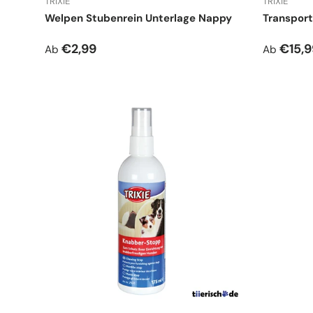
TRIXIE
TRIXIE
Welpen Stubenrein Unterlage Nappy
Transport
Normaler Preis
Verkauf
€2,99
€15,
Ab
Ab