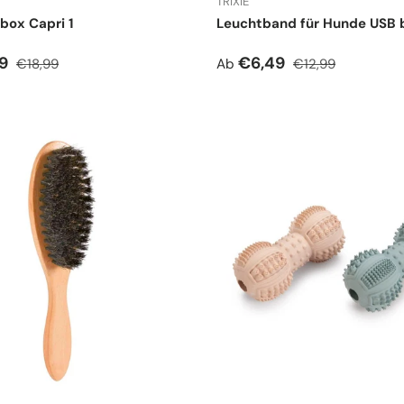
TRIXIE
box Capri 1
Leuchtband für Hunde USB b
spreis
Normaler Preis
Verkaufspreis
Normaler Preis
99
€6,49
€18,99
Ab
€12,99