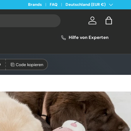
Land/Region
Kostenloser Versand ab 49€ in Deutschland
Brands
FAQ
Deutschland (EUR €)
Konto
Einkaufsta
Hilfe von Experten
Code kopieren
0