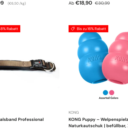
r Preis
Grundpreis
Verkaufspreis
Normaler Preis
99
€18,90
Ab
€30,99
€6,50 /kg
 48% Rabatt
Bis zu 16% Rabatt
KONG
alsband Professional
KONG Puppy – Welpenspielz
Naturkautschuk | befüllbar,