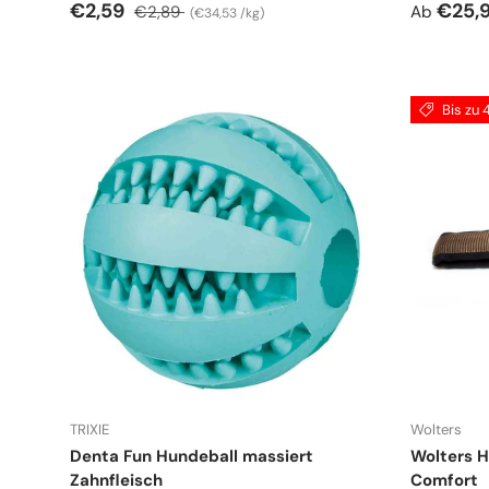
Verkaufspreis
Normaler Preis
Grundpreis
Normale
€2,59
€25,
€2,89
Ab
€34,53 /kg
Bis zu
TRIXIE
Wolters
Denta Fun Hundeball massiert
Wolters H
Zahnfleisch
Comfort