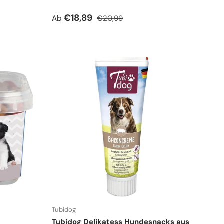
Verkaufspreis
Normaler Preis
€18,89
Ab
€20,99
Tubidog
Tubidog Delikatess Hundesnacks aus