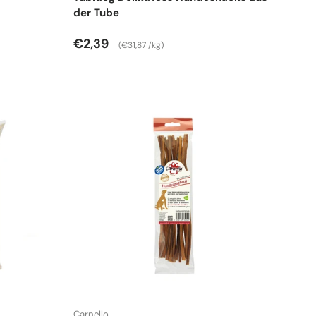
der Tube
Normaler Preis
Grundpreis
€2,39
€31,87 /kg
Carnello