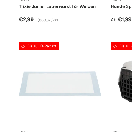
Trixie Junior Leberwurst für Welpen
Hunde Sp
Normaler Preis
Grundpreis
Normale
€2,99
€1,99
Ab
€39,87 /kg
Bis zu 11% Rabatt
Bis zu 