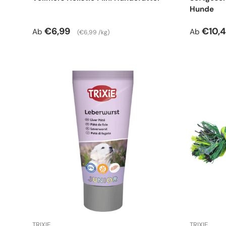
Hunde
Normaler Preis
Grundpreis
Verkauf
€6,99
€10,
Ab
Ab
€6,99 /kg
TRIXIE
TRIXIE