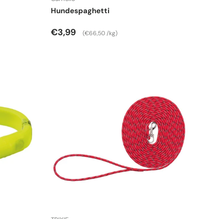
Hundespaghetti
Normaler Preis
Grundpreis
€3,99
€66,50 /kg