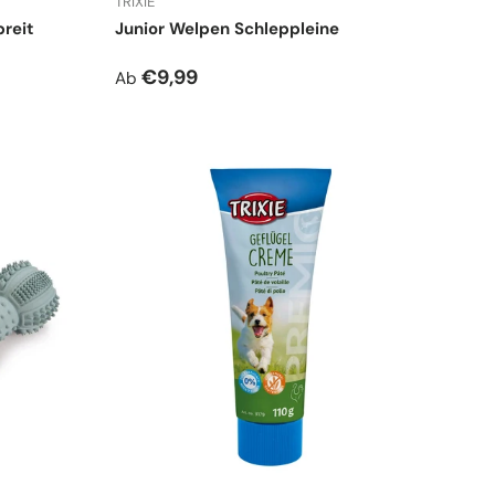
TRIXIE
reit
Junior Welpen Schleppleine
Normaler Preis
€9,99
Ab