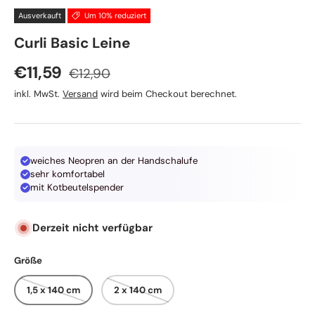
Ausverkauft
Um 10% reduziert
Curli Basic Leine
Normaler Preis
Verkaufspreis
€11,59
€12,90
inkl. MwSt.
Versand
wird beim Checkout berechnet.
weiches Neopren an der Handschalufe
sehr komfortabel
mit Kotbeutelspender
Derzeit nicht verfügbar
Größe
1,5 x 140 cm
2 x 140 cm