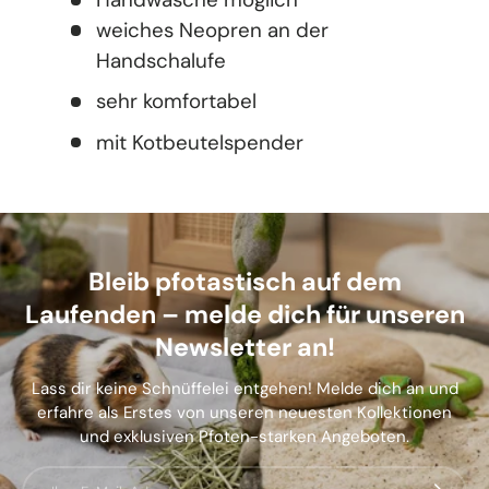
weiches Neopren an der
Handschalufe
sehr komfortabel
mit Kotbeutelspender
Bleib pfotastisch auf dem
Laufenden – melde dich für unseren
Newsletter an!
Lass dir keine Schnüffelei entgehen! Melde dich an und
erfahre als Erstes von unseren neuesten Kollektionen
und exklusiven Pfoten-starken Angeboten.
E-Mail
Abonnier