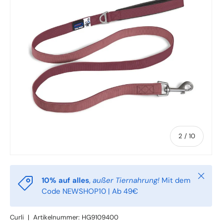
von
2
/
10
Schlie
10% auf alles
,
außer Tiernahrung!
Mit dem
Code NEWSHOP10 | Ab 49€
Curli
|
Artikelnummer:
HG9109400