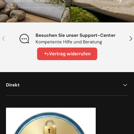
Besuchen Sie unser Support-Center
Vorherige
Näc
Kompetente Hilfe und Beratung
Vertrag widerrufen
Direkt