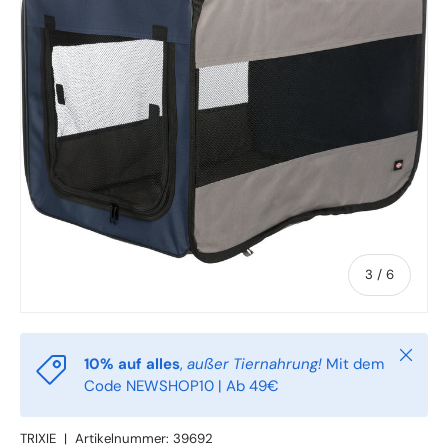
von
3
/
6
Schlie
10% auf alles
,
außer Tiernahrung!
Mit dem
Code NEWSHOP10 | Ab 49€
TRIXIE
|
Artikelnummer:
39692