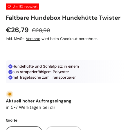
Um 11% reduziert
TRIXIE
Faltbare Hundebox Hundehütte Twister
Normaler Preis
Verkaufspreis
€26,79
€29,99
inkl. MwSt.
Versand
wird beim Checkout berechnet.
Hundehütte und Schlafplatz in einem
aus strapazierfähigem Polyester
mit Tragetasche zum Transportieren
Aktuell hoher Auftragseingang
in 5-7 Werktagen bei dir!
Größe