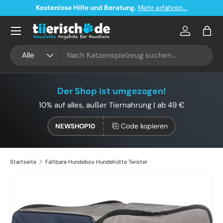
Kostenlose Hilfe und Beratung.
Mehr erfahren...
Direkt zum Inhalt
Konto
Eink
Suchen
Art
Alle
Der Shop ist umgezogen!
10% auf alles, außer Tiernahrung | ab 49 €
Code kopieren
NEWSHOP10
Startseite
Faltbare Hundebox Hundehütte Twister
Bild 3 ist nun in der Galerieansicht verfügbar
Zu Produktinformationen springen