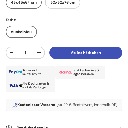
45x45x64 cm
50x52x76 cm
Farbe
dunkelblau
Anzahl
Ab ins Körbchen
Menge verringern
Menge erhöhen
Sicher mit
Jetzt kaufen, in 30
Käuferschutz
Tagen bezahlen
Alle Kreditkarten &
mobile Zahlungen
Kostenloser Versand
(ab 49 € Bestellwert, innerhalb DE)
Produktdetails