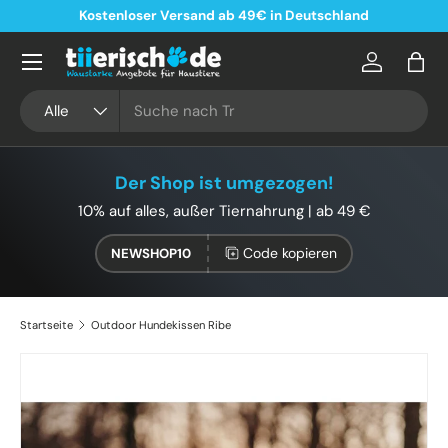
Kostenloser Versand ab 49€ in Deutschland
Direkt zum Inhalt
Konto
Eink
Suchen
Art
Alle
Der Shop ist umgezogen!
10% auf alles, außer Tiernahrung | ab 49 €
Code kopieren
NEWSHOP10
Startseite
Outdoor Hundekissen Ribe
Bild 2 ist nun in der Galerieansicht verfügbar
Zu Produktinformationen springen