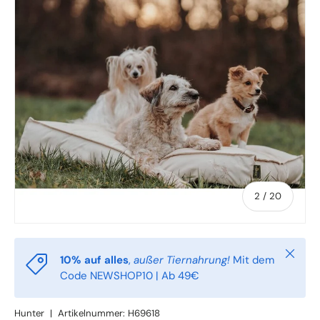
von
2
/
20
Schlie
10% auf alles
,
außer Tiernahrung!
Mit dem
Code NEWSHOP10 | Ab 49€
Hunter
|
Artikelnummer:
H69618