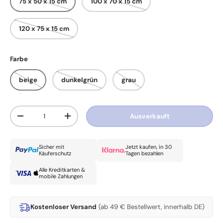
75 x 50 x 15 cm
100 x 70 x 15 cm
120 x 75 x 15 cm
Farbe
beige
dunkelgrün
grau
Anzahl
Ausverkauft
Menge verringern
Menge erhöhen
Sicher mit
Jetzt kaufen, in 30
Käuferschutz
Tagen bezahlen
Alle Kreditkarten &
mobile Zahlungen
Kostenloser Versand
(ab 49 € Bestellwert, innerhalb DE)