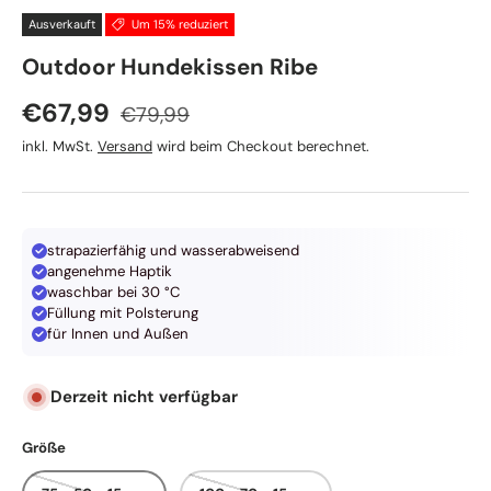
Ausverkauft
Um 15% reduziert
Hunter
Outdoor Hundekissen Ribe
Normaler Preis
Verkaufspreis
€67,99
€79,99
inkl. MwSt.
Versand
wird beim Checkout berechnet.
strapazierfähig und wasserabweisend
angenehme Haptik
waschbar bei 30 °C
Füllung mit Polsterung
für Innen und Außen
Derzeit nicht verfügbar
Größe