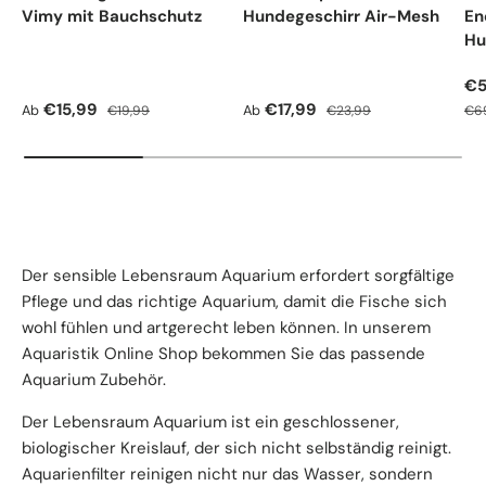
Vimy mit Bauchschutz
Hundegeschirr Air-Mesh
En
Hu
Ve
€5
Verkaufspreis
Normaler Preis
Verkaufspreis
Normaler Preis
Nor
€15,99
€17,99
Ab
Ab
€19,99
€23,99
€6
Der sensible Lebensraum Aquarium erfordert sorgfältige
Pflege und das richtige Aquarium, damit die Fische sich
wohl fühlen und artgerecht leben können. In unserem
Aquaristik Online Shop bekommen Sie das passende
Aquarium Zubehör.
Der Lebensraum Aquarium ist ein geschlossener,
biologischer Kreislauf, der sich nicht selbständig reinigt.
Aquarienfilter reinigen nicht nur das Wasser, sondern