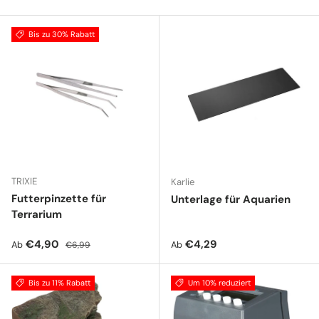
Bis zu 30% Rabatt
TRIXIE
Karlie
Futterpinzette für
Unterlage für Aquarien
Terrarium
Verkaufspreis
Normaler Preis
Normaler Preis
€4,90
€4,29
Ab
Ab
€6,99
Bis zu 11% Rabatt
Um 10% reduziert