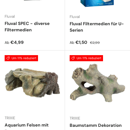
Fluval
Fluval
Fluval SPEC - diverse
Fluval Filtermedien für U-
Filtermedien
Serien
Normaler Preis
Verkaufspreis
Normaler Preis
€4,99
€1,50
Ab
Ab
€2,99
Um 11% reduziert
Um 11% reduziert
TRIXIE
TRIXIE
Aquarium Felsen mit
Baumstamm Dekoration