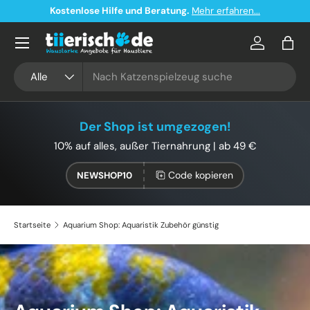
Kostenlose Hilfe und Beratung.
Mehr erfahren...
Direkt zum Inhalt
Konto
Eink
Suchen
Art
Alle
Der Shop ist umgezogen!
10% auf alles, außer Tiernahrung | ab 49 €
Code kopieren
NEWSHOP10
Startseite
Aquarium Shop: Aquaristik Zubehör günstig