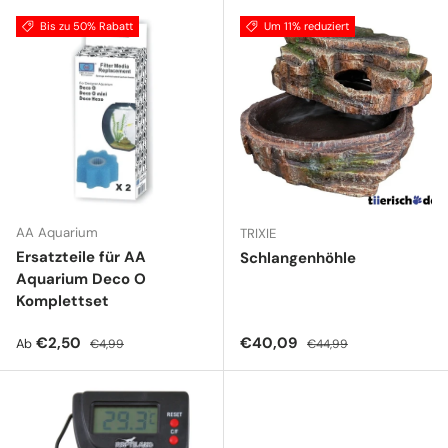
Bis zu 50% Rabatt
Um 11% reduziert
AA Aquarium
TRIXIE
Ersatzteile für AA
Schlangenhöhle
Aquarium Deco O
Komplettset
Verkaufspreis
Normaler Preis
Verkaufspreis
Normaler Preis
€2,50
€40,09
Ab
€4,99
€44,99