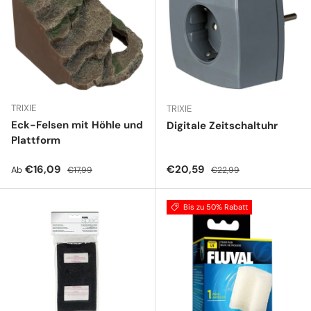
TRIXIE
TRIXIE
Eck-Felsen mit Höhle und
Digitale Zeitschaltuhr
Plattform
Verkaufspreis
Normaler Preis
Verkaufspreis
Normaler Preis
€16,09
€20,59
Ab
€17,99
€22,99
Bis zu 50% Rabatt