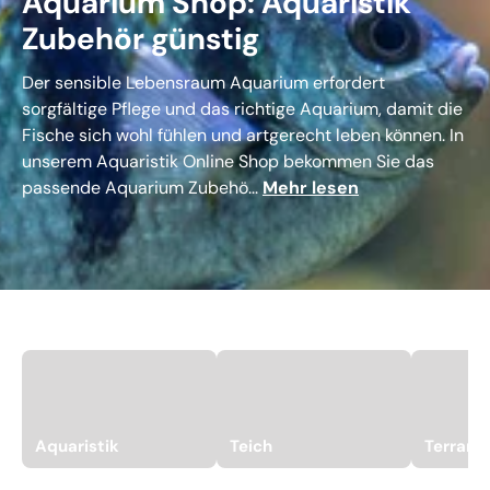
Aquarium Shop: Aquaristik
Zubehör günstig
Der sensible Lebensraum Aquarium erfordert
sorgfältige Pflege und das richtige Aquarium, damit die
Fische sich wohl fühlen und artgerecht leben können. In
unserem Aquaristik Online Shop bekommen Sie das
passende Aquarium Zubehö...
Mehr lesen
Aquaristik
Teich
Terrari