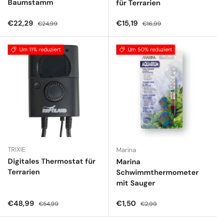
Baumstamm
für Terrarien
Verkaufspreis
Normaler Preis
Verkaufspreis
Normaler Preis
€22,29
€15,19
€24,99
€16,99
Um 11% reduziert
Um 50% reduziert
TRIXIE
Marina
Digitales Thermostat für
Marina
Terrarien
Schwimmthermometer
mit Sauger
Verkaufspreis
Normaler Preis
Verkaufspreis
Normaler Preis
€48,99
€1,50
€54,99
€2,99