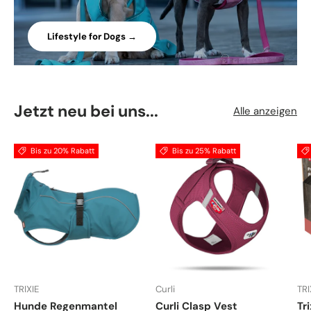
Lifestyle for Dogs →
Jetzt neu bei uns...
Alle anzeigen
Bis zu 20% Rabatt
Bis zu 25% Rabatt
TRIXIE
Curli
TRI
Hunde Regenmantel
Curli Clasp Vest
Tr