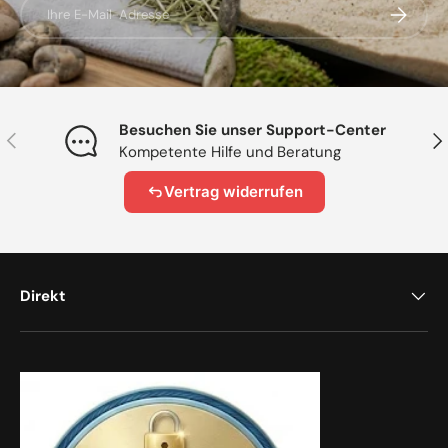
E-Mail
Abonnier
Besuchen Sie unser Support-Center
Vorherige
Näc
Kompetente Hilfe und Beratung
Vertrag widerrufen
Direkt