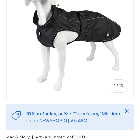
von
1
/
16
Schlie
10% auf alles
,
außer Tiernahrung!
Mit dem
Code NEWSHOP10 | Ab 49€
Max & Molly
|
Artikelnummer:
MM301601