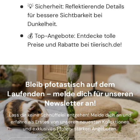
💡 Sicherheit: Reflektierende Details
für bessere Sichtbarkeit bei
Dunkelheit.
💰 Top-Angebote: Entdecke tolle
Preise und Rabatte bei tiierisch.de!
Bleib pfotastisch auf dem
Laufenden – melde dich für unseren
Newsletter an!
Lass dir keine Schnüffelei entgehen! Melde dich an und
erfahre als Erstes von unseren neuesten Kollektionen
und exklusiven Pfoten-starken Angeboten.