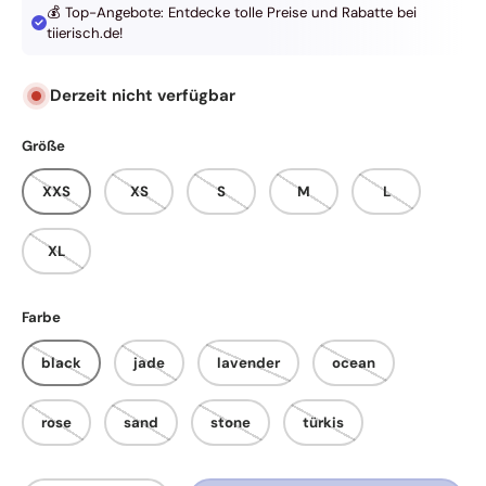
💰 Top-Angebote: Entdecke tolle Preise und Rabatte bei
tiierisch.de!
Derzeit nicht verfügbar
Größe
XXS
XS
S
M
L
XL
Farbe
black
jade
lavender
ocean
rose
sand
stone
türkis