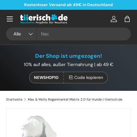
Kostenloser Versand ab 49€ in Deutschland
Direkt zum Inhalt
Konto
Eink
Suchen
Art
Alle
Der Shop ist umgezogen!
10% auf alles, außer Tiernahrung | ab 49 €
Code kopieren
NEWSHOP10
Startseite
Max & Molly Regenmantel Matrix 2.0 für Hunde | tiierisch.de
Zu Produktinformationen springen