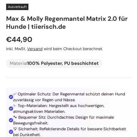
Ausverkauft
Max & Molly Regenmantel Matrix 2.0 für
Hunde | tiierisch.de
Normaler Preis
€44,90
inkl. MwSt.
Versand
wird beim Checkout berechnet.
Material
100% Polyester, PU beschichtet
✅ Optimaler Schutz: Der Regenmantel schützt deinen Hund
zuverlässig vor Regen und Nässe.
✨ Top-Materialien: Hergestellt aus hochwertigen,
atmungsaktiven Materialien.
🐾 Bequemer Sitz: Durchdachtes Design für maximale
Bewegungsfreiheit.
💡 Sicherheit: Reflektierende Details für bessere Sichtbarkeit
bei Dunkelheit.